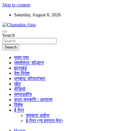
Skip to content
Saturday, August 8, 2026
Hindi News Paper – Jharkhand
Search
Chamakta Aina
Search
मुख्य पृष्ठ
जमशेदपुर/ कोल्हान
झारखंड
देश-विदेश
धनबाद/ कोयलांचल
खेल
वीडियो
सम्पादकीय
कला-संस्कृति / अध्यात्म
विशेष
ई पेपर
चमकता आईना
ई-पेपर (न्यू इस्पात मेल)
Home