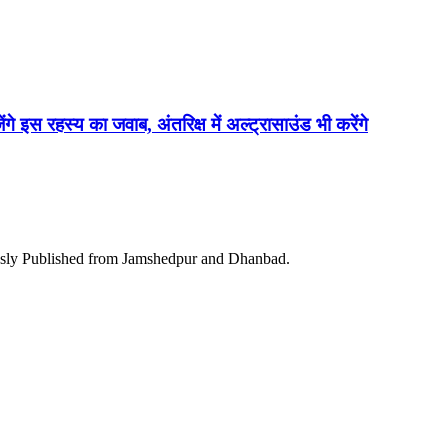
ेंगे इस रहस्य का जवाब, अंतरिक्ष में अल्ट्रासाउंड भी करेंगे
ously Published from Jamshedpur and Dhanbad.