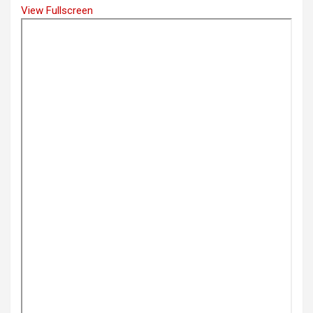
View Fullscreen
Skip
to
PDF
content