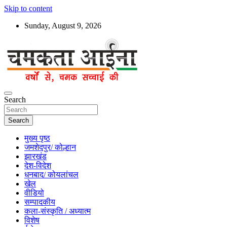
Skip to content
Sunday, August 9, 2026
Hindi News Paper – Jharkhand
Search
Chamakta Aina
Search
मुख्य पृष्ठ
जमशेदपुर/ कोल्हान
झारखंड
देश-विदेश
धनबाद/ कोयलांचल
खेल
वीडियो
सम्पादकीय
कला-संस्कृति / अध्यात्म
विशेष