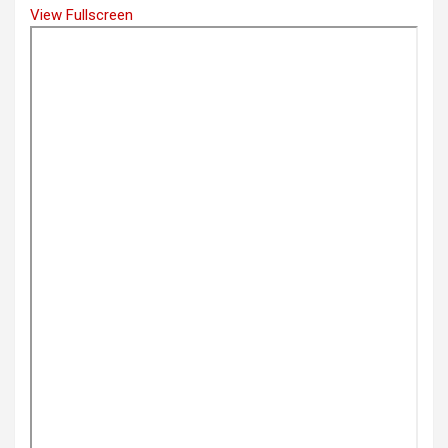
View Fullscreen
Skip
to
PDF
content