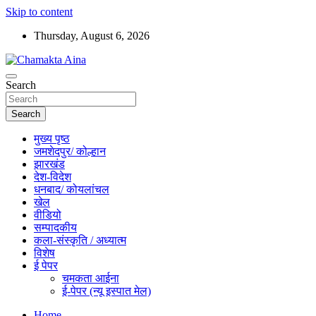
Skip to content
Thursday, August 6, 2026
Hindi News Paper – Jharkhand
Search
Chamakta Aina
Search
मुख्य पृष्ठ
जमशेदपुर/ कोल्हान
झारखंड
देश-विदेश
धनबाद/ कोयलांचल
खेल
वीडियो
सम्पादकीय
कला-संस्कृति / अध्यात्म
विशेष
ई पेपर
चमकता आईना
ई-पेपर (न्यू इस्पात मेल)
Home