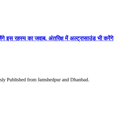
ेंगे इस रहस्य का जवाब, अंतरिक्ष में अल्ट्रासाउंड भी करेंगे
ously Published from Jamshedpur and Dhanbad.