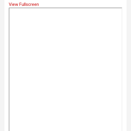
View Fullscreen
Skip
to
PDF
content