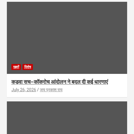
खबरें
विशेष
कड़वा सच–कॉकरोच आंदोलन ने बदल दी कई धारणाएं
July 26, 2026
जय प्रकाश राय