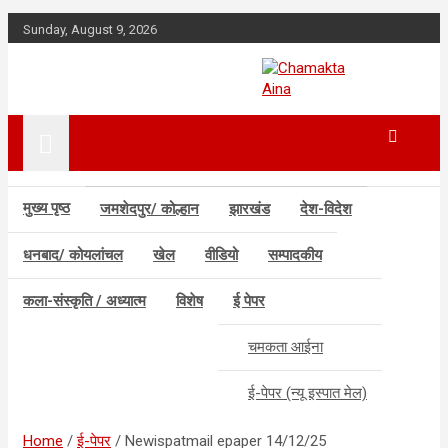
Skip
Sunday, August 9, 2026
to
content
Hindi News Paper –
Chamakta
Jharkhand
Aina
मुख्य पृष्ठ
जमशेदपुर/ कोल्हान
झारखंड
देश-विदेश
धनबाद/ कोयलांचल
खेल
वीडियो
सम्पादकीय
कला-संस्कृति / अध्यात्म
विशेष
ई पेपर
चमकता आईना
ई-पेपर (न्यू इस्पात मेल)
Home
ई-पेपर
Newispatmail epaper 14/12/25