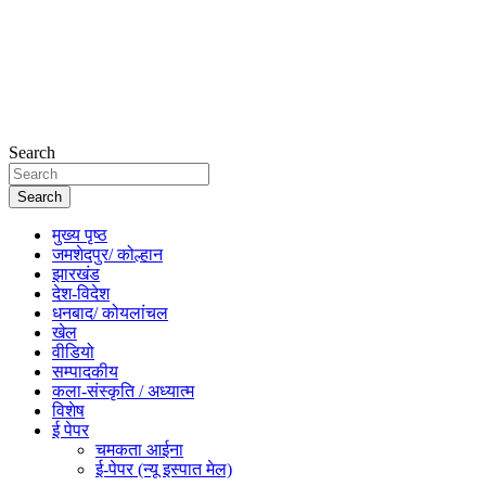
Search
Search
मुख्य पृष्ठ
जमशेदपुर/ कोल्हान
झारखंड
देश-विदेश
धनबाद/ कोयलांचल
खेल
वीडियो
सम्पादकीय
कला-संस्कृति / अध्यात्म
विशेष
ई पेपर
चमकता आईना
ई-पेपर (न्यू इस्पात मेल)