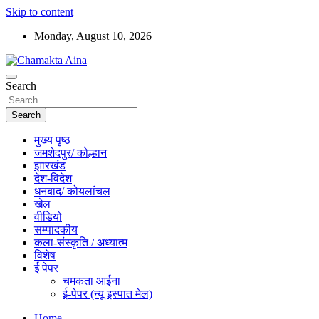
Skip to content
Monday, August 10, 2026
Hindi News Paper – Jharkhand
Search
Chamakta Aina
Search
मुख्य पृष्ठ
जमशेदपुर/ कोल्हान
झारखंड
देश-विदेश
धनबाद/ कोयलांचल
खेल
वीडियो
सम्पादकीय
कला-संस्कृति / अध्यात्म
विशेष
ई पेपर
चमकता आईना
ई-पेपर (न्यू इस्पात मेल)
Home