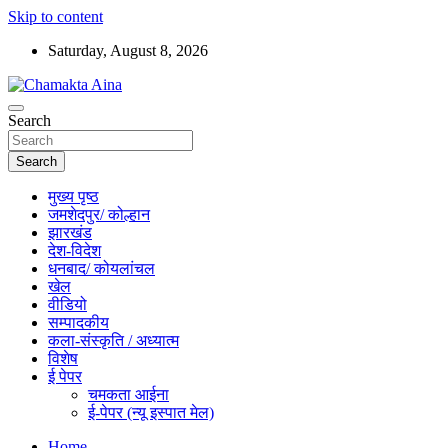
Skip to content
Saturday, August 8, 2026
Hindi News Paper – Jharkhand
Search
Chamakta Aina
Search
मुख्य पृष्ठ
जमशेदपुर/ कोल्हान
झारखंड
देश-विदेश
धनबाद/ कोयलांचल
खेल
वीडियो
सम्पादकीय
कला-संस्कृति / अध्यात्म
विशेष
ई पेपर
चमकता आईना
ई-पेपर (न्यू इस्पात मेल)
Home