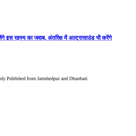
ेंगे इस रहस्य का जवाब, अंतरिक्ष में अल्ट्रासाउंड भी करेंगे
ously Published from Jamshedpur and Dhanbad.