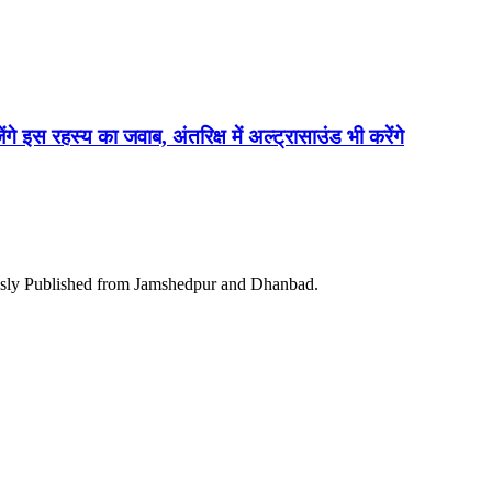
ेंगे इस रहस्य का जवाब, अंतरिक्ष में अल्ट्रासाउंड भी करेंगे
ously Published from Jamshedpur and Dhanbad.