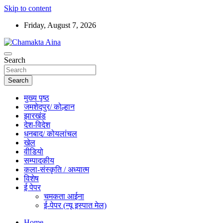
Skip to content
Friday, August 7, 2026
Hindi News Paper – Jharkhand
Search
Chamakta Aina
Search
मुख्य पृष्ठ
जमशेदपुर/ कोल्हान
झारखंड
देश-विदेश
धनबाद/ कोयलांचल
खेल
वीडियो
सम्पादकीय
कला-संस्कृति / अध्यात्म
विशेष
ई पेपर
चमकता आईना
ई-पेपर (न्यू इस्पात मेल)
Home