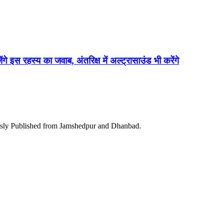
ेंगे इस रहस्य का जवाब, अंतरिक्ष में अल्ट्रासाउंड भी करेंगे
ously Published from Jamshedpur and Dhanbad.