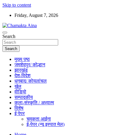
Skip to content
Friday, August 7, 2026
Hindi News Paper – Jharkhand
Search
Chamakta Aina
Search
मुख्य पृष्ठ
जमशेदपुर/ कोल्हान
झारखंड
देश-विदेश
धनबाद/ कोयलांचल
खेल
वीडियो
सम्पादकीय
कला-संस्कृति / अध्यात्म
विशेष
ई पेपर
चमकता आईना
ई-पेपर (न्यू इस्पात मेल)
Home