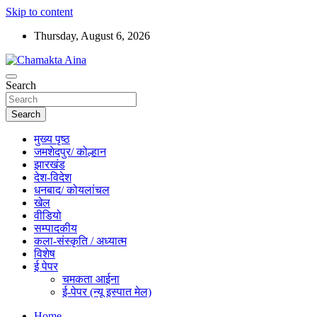
Skip to content
Thursday, August 6, 2026
Hindi News Paper – Jharkhand
Search
Chamakta Aina
Search
मुख्य पृष्ठ
जमशेदपुर/ कोल्हान
झारखंड
देश-विदेश
धनबाद/ कोयलांचल
खेल
वीडियो
सम्पादकीय
कला-संस्कृति / अध्यात्म
विशेष
ई पेपर
चमकता आईना
ई-पेपर (न्यू इस्पात मेल)
Home