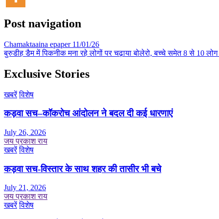
Post navigation
Chamaktaaina epaper 11/01/26
बुरुडीह डैम में पिकनीक मना रहे लोगों पर चढ़ाया बोलेरो, बच्चे समेत 8 से 10 लो
Exclusive Stories
खबरें
विशेष
कड़वा सच–कॉकरोच आंदोलन ने बदल दी कई धारणाएं
July 26, 2026
जय प्रकाश राय
खबरें
विशेष
कड़वा सच-विस्तार के साथ शहर की तासीर भी बचे
July 21, 2026
जय प्रकाश राय
खबरें
विशेष