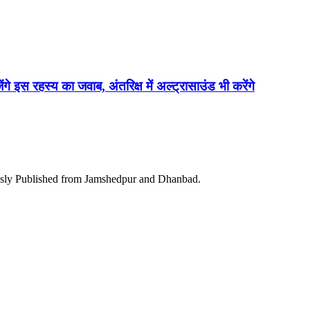
ेंगे इस रहस्य का जवाब, अंतरिक्ष में अल्ट्रासाउंड भी करेंगे
ously Published from Jamshedpur and Dhanbad.