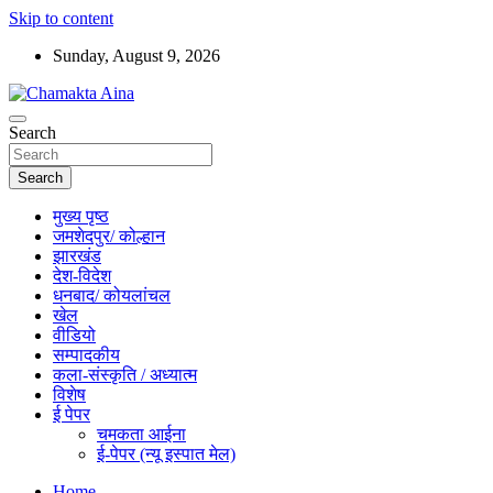
Skip to content
Sunday, August 9, 2026
Hindi News Paper – Jharkhand
Search
Chamakta Aina
Search
मुख्य पृष्ठ
जमशेदपुर/ कोल्हान
झारखंड
देश-विदेश
धनबाद/ कोयलांचल
खेल
वीडियो
सम्पादकीय
कला-संस्कृति / अध्यात्म
विशेष
ई पेपर
चमकता आईना
ई-पेपर (न्यू इस्पात मेल)
Home