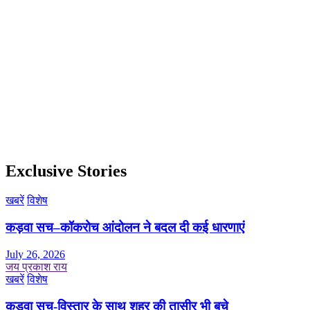
Exclusive Stories
खबरें
विशेष
कड़वा सच–कॉकरोच आंदोलन ने बदल दी कई धारणाएं
July 26, 2026
जय प्रकाश राय
खबरें
विशेष
कड़वा सच-विस्तार के साथ शहर की तासीर भी बचे