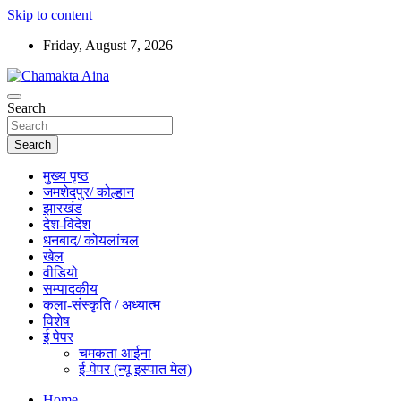
Skip to content
Friday, August 7, 2026
Hindi News Paper – Jharkhand
Search
Chamakta Aina
Search
मुख्य पृष्ठ
जमशेदपुर/ कोल्हान
झारखंड
देश-विदेश
धनबाद/ कोयलांचल
खेल
वीडियो
सम्पादकीय
कला-संस्कृति / अध्यात्म
विशेष
ई पेपर
चमकता आईना
ई-पेपर (न्यू इस्पात मेल)
Home