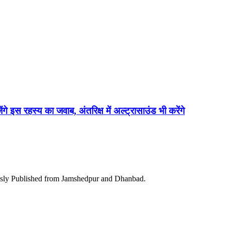
ेंगे इस रहस्य का जवाब, अंतरिक्ष में अल्ट्रासाउंड भी करेंगे
ously Published from Jamshedpur and Dhanbad.