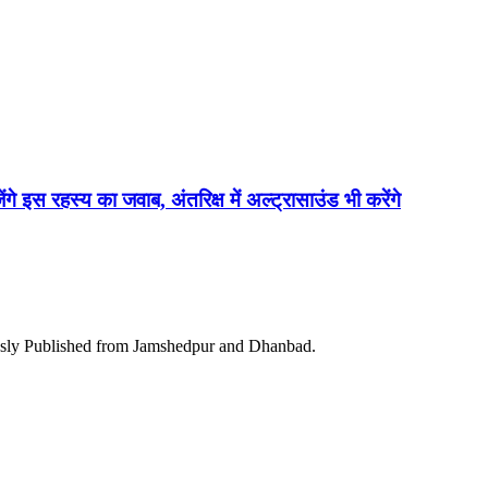
ेंगे इस रहस्य का जवाब, अंतरिक्ष में अल्ट्रासाउंड भी करेंगे
ously Published from Jamshedpur and Dhanbad.