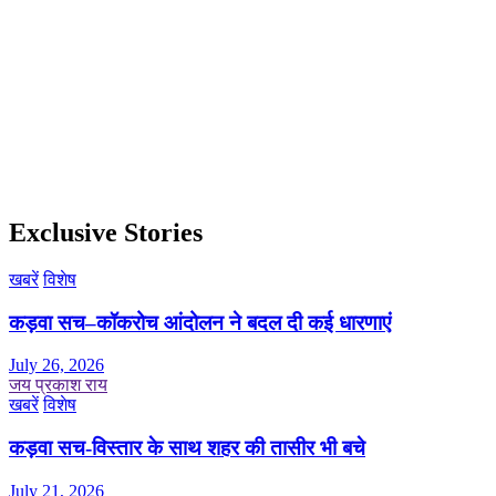
Exclusive Stories
खबरें
विशेष
कड़वा सच–कॉकरोच आंदोलन ने बदल दी कई धारणाएं
July 26, 2026
जय प्रकाश राय
खबरें
विशेष
कड़वा सच-विस्तार के साथ शहर की तासीर भी बचे
July 21, 2026