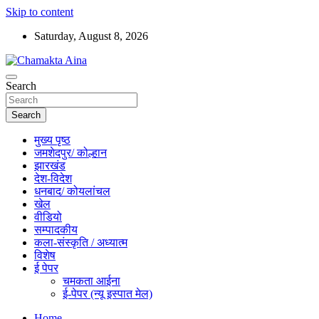
Skip to content
Saturday, August 8, 2026
Hindi News Paper – Jharkhand
Search
Chamakta Aina
Search
मुख्य पृष्ठ
जमशेदपुर/ कोल्हान
झारखंड
देश-विदेश
धनबाद/ कोयलांचल
खेल
वीडियो
सम्पादकीय
कला-संस्कृति / अध्यात्म
विशेष
ई पेपर
चमकता आईना
ई-पेपर (न्यू इस्पात मेल)
Home