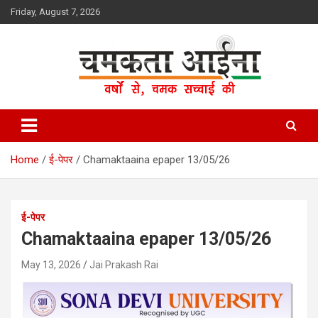
Skip
Friday, August 7, 2026
to
content
Hindi News Paper – Jharkhand
Chamakta Aina
Home
ई-पेपर
Chamaktaaina epaper 13/05/26
ई-पेपर
Chamaktaaina epaper 13/05/26
May 13, 2026
Jai Prakash Rai