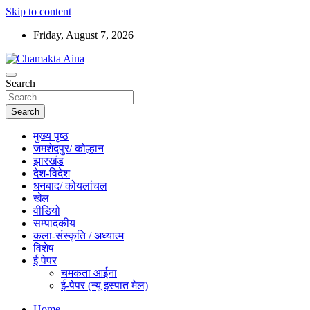
Skip to content
Friday, August 7, 2026
Hindi News Paper – Jharkhand
Search
Chamakta Aina
Search
मुख्य पृष्ठ
जमशेदपुर/ कोल्हान
झारखंड
देश-विदेश
धनबाद/ कोयलांचल
खेल
वीडियो
सम्पादकीय
कला-संस्कृति / अध्यात्म
विशेष
ई पेपर
चमकता आईना
ई-पेपर (न्यू इस्पात मेल)
Home