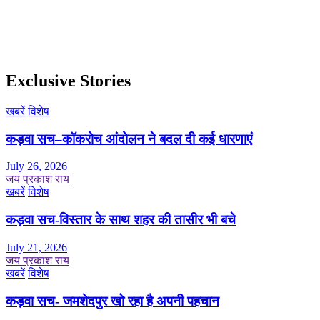
Exclusive Stories
खबरें
विशेष
कड़वा सच–कॉकरोच आंदोलन ने बदल दी कई धारणाएं
July 26, 2026
जय प्रकाश राय
खबरें
विशेष
कड़वा सच-विस्तार के साथ शहर की तासीर भी बचे
July 21, 2026
जय प्रकाश राय
खबरें
विशेष
कड़वा सच- जमशेदपुर खो रहा है अपनी पहचान