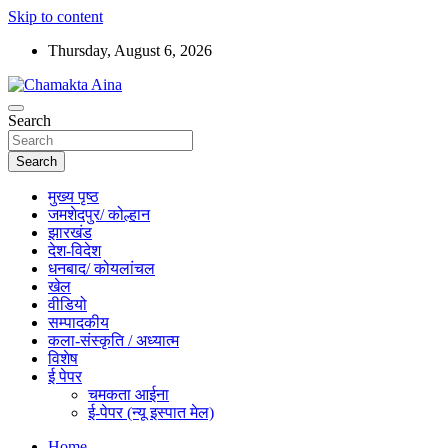
Skip to content
Thursday, August 6, 2026
Hindi News Paper – Jharkhand
Search
Chamakta Aina
Search
मुख्य पृष्ठ
जमशेदपुर/ कोल्हान
झारखंड
देश-विदेश
धनबाद/ कोयलांचल
खेल
वीडियो
सम्पादकीय
कला-संस्कृति / अध्यात्म
विशेष
ई पेपर
चमकता आईना
ई-पेपर (न्यू इस्पात मेल)
Home