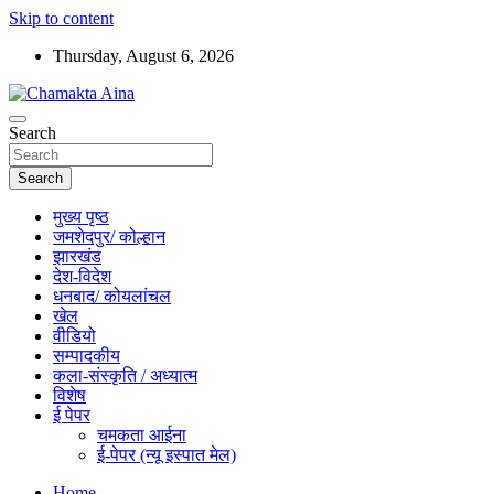
Skip to content
Thursday, August 6, 2026
Hindi News Paper – Jharkhand
Search
Chamakta Aina
Search
मुख्य पृष्ठ
जमशेदपुर/ कोल्हान
झारखंड
देश-विदेश
धनबाद/ कोयलांचल
खेल
वीडियो
सम्पादकीय
कला-संस्कृति / अध्यात्म
विशेष
ई पेपर
चमकता आईना
ई-पेपर (न्यू इस्पात मेल)
Home