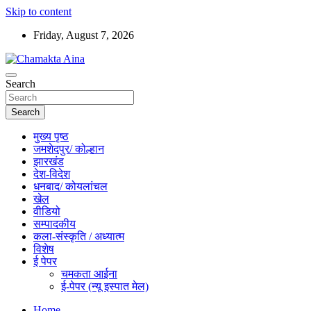
Skip to content
Friday, August 7, 2026
Hindi News Paper – Jharkhand
Search
Chamakta Aina
Search
मुख्य पृष्ठ
जमशेदपुर/ कोल्हान
झारखंड
देश-विदेश
धनबाद/ कोयलांचल
खेल
वीडियो
सम्पादकीय
कला-संस्कृति / अध्यात्म
विशेष
ई पेपर
चमकता आईना
ई-पेपर (न्यू इस्पात मेल)
Home