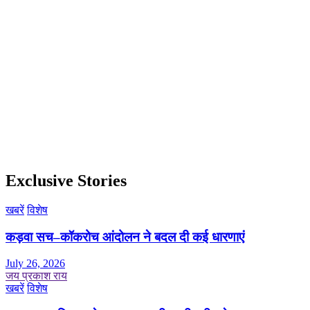
Exclusive Stories
खबरें
विशेष
कड़वा सच–कॉकरोच आंदोलन ने बदल दी कई धारणाएं
July 26, 2026
जय प्रकाश राय
खबरें
विशेष