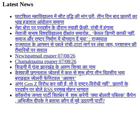
Latest News
घाटशिला महाविद्यालय में सीट वृद्धि की मांग पूरी, तीन दिन बाद छात्रों का
भूख हड़ताल आंदोलन समाप्त
नेहा बोरा पर प्रदर्शन के दौरान स्याही फ़ेंकी, रांची में हंगामा
नेताजी सुभाष विश्वविद्यालय दीक्षांत समारोह.. ‘केवल डिग्री काफी नहीं,
समाज और राष्ट्र निर्माण में योगदान दें युवा’ : राज्यपाल
राज्यपाल के आगमन से पहले रांची-टाटा मार्ग पर लंबा जाम, प्रशासन की
तैयारियों पर सवाल
Newispatmail epaper 07/08/26
Chamaktaaina epaper 07/08/26
सिडनी में गूंजा झारखंड के अरुण सिन्हा का नाम
केशवजी छगनलाल ज्वेलर्स में कल से शुरू होगा तीन दिवसीय भव्य
ब्राइडल ज्वेलरी फेस्टिवल ‘अवसर’
अगर Gen Z विरोध कर रही है, तो वे राष्ट्र-विरोधी नहीं’. छात्रों के
प्रदर्शन पर बोले RSS प्रमुख मोहन भागवत
कॉकरोच जनता पार्टी सितंबर में शुरू करेगी ‘क्या बोलती पब्लिक’ कैंपेन
, अभिजीत दीपके ने बताया कौन से मुद्दे उठाएगी पार्टी?