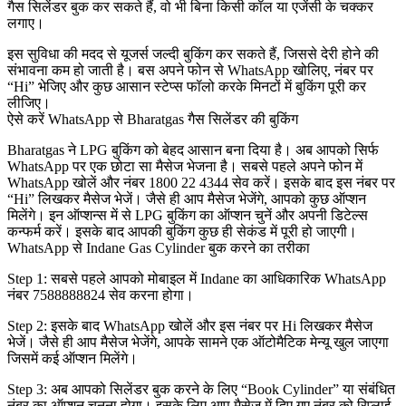
गैस सिलेंडर बुक कर सकते हैं, वो भी बिना किसी कॉल या एजेंसी के चक्कर
लगाए।
इस सुविधा की मदद से यूजर्स जल्दी बुकिंग कर सकते हैं, जिससे देरी होने की
संभावना कम हो जाती है। बस अपने फोन से WhatsApp खोलिए, नंबर पर
“Hi” भेजिए और कुछ आसान स्टेप्स फॉलो करके मिनटों में बुकिंग पूरी कर
लीजिए।
ऐसे करें WhatsApp से Bharatgas गैस सिलेंडर की बुकिंग
Bharatgas ने LPG बुकिंग को बेहद आसान बना दिया है। अब आपको सिर्फ
WhatsApp पर एक छोटा सा मैसेज भेजना है। सबसे पहले अपने फोन में
WhatsApp खोलें और नंबर 1800 22 4344 सेव करें। इसके बाद इस नंबर पर
“Hi” लिखकर मैसेज भेजें। जैसे ही आप मैसेज भेजेंगे, आपको कुछ ऑप्शन
मिलेंगे। इन ऑप्शन्स में से LPG बुकिंग का ऑप्शन चुनें और अपनी डिटेल्स
कन्फर्म करें। इसके बाद आपकी बुकिंग कुछ ही सेकंड में पूरी हो जाएगी।
WhatsApp से Indane Gas Cylinder बुक करने का तरीका
Step 1: सबसे पहले आपको मोबाइल में Indane का आधिकारिक WhatsApp
नंबर 7588888824 सेव करना होगा।
Step 2: इसके बाद WhatsApp खोलें और इस नंबर पर Hi लिखकर मैसेज
भेजें। जैसे ही आप मैसेज भेजेंगे, आपके सामने एक ऑटोमैटिक मेन्यू खुल जाएगा
जिसमें कई ऑप्शन मिलेंगे।
Step 3: अब आपको सिलेंडर बुक करने के लिए “Book Cylinder” या संबंधित
नंबर का ऑप्शन चुनना होगा। इसके लिए आप मैसेज में दिए गए नंबर को रिप्लाई