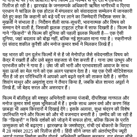
नो पॉज़ मी प्ले ) पर आधारित बनी फिल्म 28 नवम्बर से पुरे देश में एकसाथ
रिलीज हो रही है। झारखंड के जनसम्पर्क अधिकारी ऋषित भागीरथी व प्रिया
प्रधान ने चांडिल के एक होटल में मंगलवार को संवाददाता सम्मेलन में जानकारी
देते हुए कहा कि कहानी को बड़े पर्दे पर लाने का जिम्मेदारी निर्देशक समर के.
मुखर्जी ने संभाला है। निर्देशन शैली साफ-सुथरी, भावनात्मक और विषय को
सम्मान देने वाली है, जिसकी झलक टाइटल ट्रैक में साफ दिखती है। फिल्म के
गाने “फ़िक्रों” से फिल्म की दुनिया की पहली झलक मिलती है— एक ऐसी
दुनिया, जहां बदलाव को बोझ नहीं, बल्कि नई शुरुआत माना गया है। स्क्रीनप्ले
एवं संवाद शकील कुरैशी और मनोज कुमार शर्मा ने मिलकर लिखे हैं।
यह भारत की उन दुर्लभ फिल्मों में से है जो मेनोपॉज़ जैसे संवेदनशील विषय को
केंद्र में रखती हैं और उसे बहुत सहजता से पेश करती हैं। गाना उषा उत्थुप और
प्रभजीत कौर ने गाया है। उषा जी की भारी और प्रभावशाली आवाज के साथ
युवा ऊर्जा का मेल गाने को एक अलग पहचान देता है। यह एक ऐसी मोटिवेशनल
गीत है जो हर परिस्थिति में आपको आगे बढ़ते रहने की ताकत देती है। संगीत
शिवांग माथुर और अमृतांशु दत्ता ने तैयार किया है, जबकि बोल शायरा अपूर्वा ने
लिखे हैं, जो बेहद सरल और असरदार हैं।
फिल्म में बॉलीवुड की मशहूर अभिनेत्री काम्या पंजाबी, दीपशिखा नागपाल और
मनोज कुमार शर्मा मुख्य भूमिकाओं में हैं। इनके साथ अमन वर्मा और करण सिंह
छाबड़ा भी अहम किरदारों में दिखाई देंगे। इसके अलावा, सुधा चंद्रन की विशेष
उपस्थिति गाने और फिल्म को और भी वजनदार बनाती है। उम्मीद की जा रही है
कि “फ़िक्रों” न सिर्फ दर्शकों को जोड़ने में सफल होगा, बल्कि फ़िल्म के प्रति
उत्सुकता को भी बढ़ाएगा। झारखण्ड के जमशेदपुर, रांची एवं बोकारो के थिएटर
में 28 नवंबर 2025 को रिलीज होगी। हिंदी सीने जगत की अंतर्राष्ट्रीय ज्यूरी
अवार्ड प्राप्त निर्माता सुधीर गोराई, अभिनेत्री सुस्मिता सरकार, राढ़ बंगला सीने