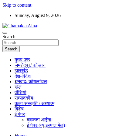
Skip to content
Sunday, August 9, 2026
Hindi News Paper – Jharkhand
Search
Chamakta Aina
Search
मुख्य पृष्ठ
जमशेदपुर/ कोल्हान
झारखंड
देश-विदेश
धनबाद/ कोयलांचल
खेल
वीडियो
सम्पादकीय
कला-संस्कृति / अध्यात्म
विशेष
ई पेपर
चमकता आईना
ई-पेपर (न्यू इस्पात मेल)
Home