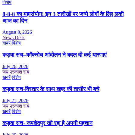
विशेष
8-8-8 का महासंयोग! इन 3 तारीखों पर जन्मे लोगों के लिए लकी
आज का दिन
August 8, 2026
News Desk
खबरें
विशेष
कड़वा सच–कॉकरोच आंदोलन ने बदल दी कई धारणाएं
July 26, 2026
जय प्रकाश राय
खबरें
विशेष
कड़वा सच-विस्तार के साथ शहर की तासीर भी बचे
July 21, 2026
जय प्रकाश राय
खबरें
विशेष
कड़वा सच- जमशेदपुर खो रहा है अपनी पहचान
July 20, 2026