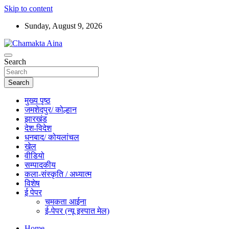
Skip to content
Sunday, August 9, 2026
Hindi News Paper – Jharkhand
Search
Chamakta Aina
Search
मुख्य पृष्ठ
जमशेदपुर/ कोल्हान
झारखंड
देश-विदेश
धनबाद/ कोयलांचल
खेल
वीडियो
सम्पादकीय
कला-संस्कृति / अध्यात्म
विशेष
ई पेपर
चमकता आईना
ई-पेपर (न्यू इस्पात मेल)
Home