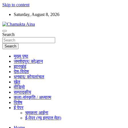
Skip to content
Saturday, August 8, 2026
Hindi News Paper – Jharkhand
Search
Chamakta Aina
Search
मुख्य पृष्ठ
जमशेदपुर/ कोल्हान
झारखंड
देश-विदेश
धनबाद/ कोयलांचल
खेल
वीडियो
सम्पादकीय
कला-संस्कृति / अध्यात्म
विशेष
ई पेपर
चमकता आईना
ई-पेपर (न्यू इस्पात मेल)
Home