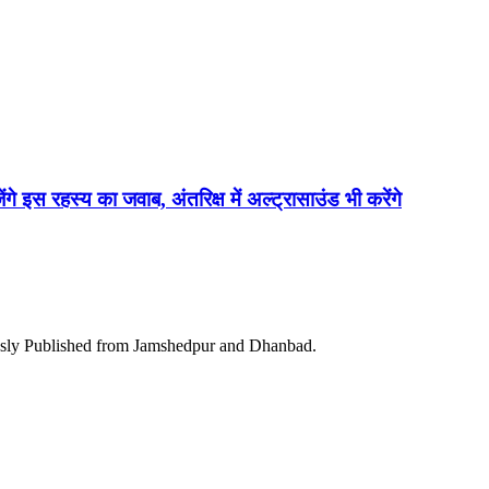
ेंगे इस रहस्य का जवाब, अंतरिक्ष में अल्ट्रासाउंड भी करेंगे
ously Published from Jamshedpur and Dhanbad.