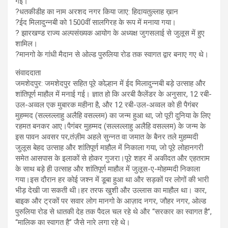
गई।
?धतकीडीह का नाम अरशद नगर किया जाए: हिदायतुल्लाह ख़ान
?ईद मिलादुन्नबी को 1500वीं सालगिरह के रूप में मनाया गया।
? झारखण्ड राज्य अल्पसंख्यक आयोग के अध्यक्ष जुगसलाई से जुलूस में हुए
शामिल।
?मानगो के गांधी मैदान से ओल्ड पुरुलिया रोड तक स्वागत द्वार बनाए गए थे।
संवाददाता
जमशेदपुर: जमशेदपुर सहित पूरे कोल्हान में ईद मिलादुन्नबी बड़े उत्साह और
शांतिपूर्ण माहौल में मनाई गई। ज्ञात हो कि अरबी कैलेंडर के अनुसार, 12 रबी-
उल-अव्वल एक मुबारक महीना है, और 12 रबी-उल-अव्वल को ही पैगंबर
मुहम्मद (सल्लल्लाहु अलैहि वसल्लम) का जन्म हुआ था, जो पूरी दुनिया के लिए
रहमत बनकर आए।पैगंबर मुहम्मद (सल्लल्लाहु अलैहि वसल्लम) के जन्म के
इस पावन अवसर पर,तंज़ीम अहले सुन्नत वा जमात के बैनर तले मुहम्मदी
जुलूस बेहद उत्साह और शांतिपूर्ण माहौल में निकाला गया, जो पूरे लोहानगरी
समेत आसपास के इलाकों से होकर गुजरा।पूरे शहर में अकीदत और एहतराम
के साथ बड़े ही उत्साह और शांतिपूर्ण माहौल में जुलूस-ए-मोहम्मदी निकाला
गया।इस दौरान हर कोई जश्न में डूबा हुआ था और सड़कों पर लोगों की भारी
भीड़ देखी जा सकती थी।हर तरफ खुशी और उल्लास का माहौल था। कार,
बाइक और ट्रकों पर सवार लोग मानगो के आज़ाद नगर, जौहर नगर, ओल्ड
पुरुलिया रोड से धातकी देह तक पैदल चल रहे थे और “सरकार का स्वागत है”,
“मालिक का स्वागत है” जैसे नारे लगा रहे थे।