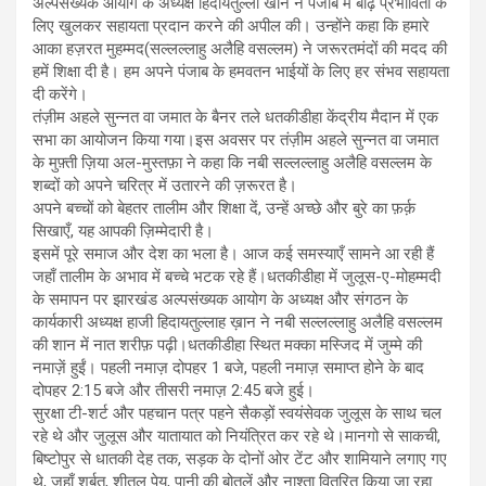
अल्पसंख्यक आयोग के अध्यक्ष हिदायतुल्ला खान ने पंजाब में बाढ़ प्रभावितों के
लिए खुलकर सहायता प्रदान करने की अपील की। उन्होंने कहा कि हमारे
आका हज़रत मुहम्मद(सल्लल्लाहु अलैहि वसल्लम) ने जरूरतमंदों की मदद की
हमें शिक्षा दी है। हम अपने पंजाब के हमवतन भाईयों के लिए हर संभव सहायता
दी करेंगे।
तंज़ीम अहले सुन्नत वा जमात के बैनर तले धतकीडीहा केंद्रीय मैदान में एक
सभा का आयोजन किया गया।इस अवसर पर तंज़ीम अहले सुन्नत वा जमात
के मुफ़्ती ज़िया अल-मुस्तफ़ा ने कहा कि नबी सल्लल्लाहु अलैहि वसल्लम के
शब्दों को अपने चरित्र में उतारने की ज़रूरत है।
अपने बच्चों को बेहतर तालीम और शिक्षा दें, उन्हें अच्छे और बुरे का फ़र्क़
सिखाएँ, यह आपकी ज़िम्मेदारी है।
इसमें पूरे समाज और देश का भला है। आज कई समस्याएँ सामने आ रही हैं
जहाँ तालीम के अभाव में बच्चे भटक रहे हैं।धतकीडीहा में जुलूस-ए-मोहम्मदी
के समापन पर झारखंड अल्पसंख्यक आयोग के अध्यक्ष और संगठन के
कार्यकारी अध्यक्ष हाजी हिदायतुल्लाह ख़ान ने नबी सल्लल्लाहु अलैहि वसल्लम
की शान में नात शरीफ़ पढ़ी।धतकीडीहा स्थित मक्का मस्जिद में जुम्मे की
नमाज़ें हुईं। पहली नमाज़ दोपहर 1 बजे, पहली नमाज़ समाप्त होने के बाद
दोपहर 2:15 बजे और तीसरी नमाज़ 2:45 बजे हुई।
सुरक्षा टी-शर्ट और पहचान पत्र पहने सैकड़ों स्वयंसेवक जुलूस के साथ चल
रहे थे और जुलूस और यातायात को नियंत्रित कर रहे थे।मानगो से साकची,
बिष्टोपुर से धातकी देह तक, सड़क के दोनों ओर टेंट और शामियाने लगाए गए
थे, जहाँ शर्बत, शीतल पेय, पानी की बोतलें और नाश्ता वितरित किया जा रहा