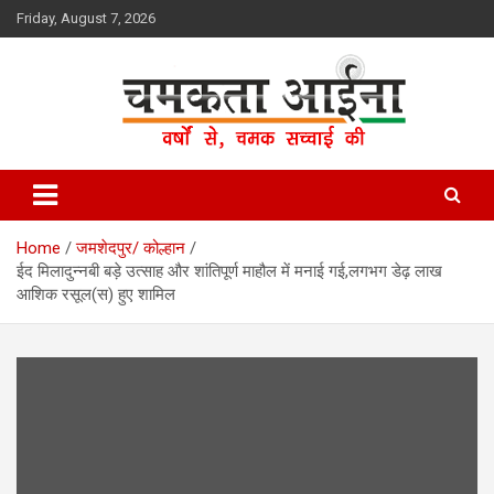
Skip
Friday, August 7, 2026
to
content
Hindi News Paper – Jharkhand
Chamakta Aina
Home
जमशेदपुर/ कोल्हान
ईद मिलादुन्नबी बड़े उत्साह और शांतिपूर्ण माहौल में मनाई गई,लगभग डेढ़ लाख
आशिक रसूल(स) हुए शामिल