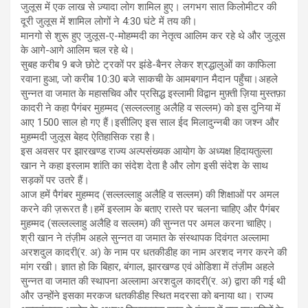
जुलूस में एक लाख से ज़्यादा लोग शामिल हुए। लगभग सात किलोमीटर की
दूरी जुलूस में शामिल लोगों ने 4:30 घंटे में तय की।
मानगो से शुरू हुए जुलूस-ए-मोहम्मदी का नेतृत्व आलिम कर रहे थे और जुलूस
के आगे-आगे आलिम चल रहे थे।
सुबह करीब 9 बजे छोटे ट्रकों पर झंडे-बैनर लेकर श्रद्धालुओं का काफिला
रवाना हुआ, जो करीब 10:30 बजे साकची के आमबगान मैदान पहुँचा।अहले
सुन्नत वा जमात के महासचिव और प्रसिद्ध इस्लामी विद्वान मुफ़्ती ज़िया मुस्तफ़ा
कादरी ने कहा पैगंबर मुहम्मद (सल्लल्लाहु अलैहि व सल्लम) को इस दुनिया में
आए 1500 साल हो गए हैं।इसीलिए इस साल ईद मिलादुन्नबी का जश्न और
मुहम्मदी जुलूस बेहद ऐतिहासिक रहा है।
इस अवसर पर झारखण्ड राज्य अल्पसंख्यक आयोग के अध्यक्ष हिदायतुल्ला
खान ने कहा इस्लाम शांति का संदेश देता है और लोग इसी संदेश के साथ
सड़कों पर उतरे हैं।
आज हमें पैगंबर मुहम्मद (सल्लल्लाहु अलैहि व सल्लम) की शिक्षाओं पर अमल
करने की ज़रूरत है।हमें इस्लाम के बताए रास्ते पर चलना चाहिए और पैगंबर
मुहम्मद (सल्लल्लाहु अलैहि व सल्लम) की सुन्नत पर अमल करना चाहिए।
श्री खान ने तंज़ीम अहले सुन्नत वा जमात के संस्थापक दिवंगत अल्लामा
अरशदुल कादरी(र. अ) के नाम पर धतकीडीह का नाम अरशद नगर करने की
मांग रखी। ज्ञात हो कि बिहार, बंगाल, झारखण्ड एवं ओडिशा में तंज़ीम अहले
सुन्नत वा जमात की स्थापना अल्लामा अरशदुल कादरी(र. अ) द्वारा की गई थी
और उन्होंने इसका मरकज धतकीडीह स्थित मदरसा को बनाया था। राज्य