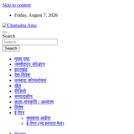
Skip to content
Friday, August 7, 2026
Hindi News Paper – Jharkhand
Search
Chamakta Aina
Search
मुख्य पृष्ठ
जमशेदपुर/ कोल्हान
झारखंड
देश-विदेश
धनबाद/ कोयलांचल
खेल
वीडियो
सम्पादकीय
कला-संस्कृति / अध्यात्म
विशेष
ई पेपर
चमकता आईना
ई-पेपर (न्यू इस्पात मेल)
Home