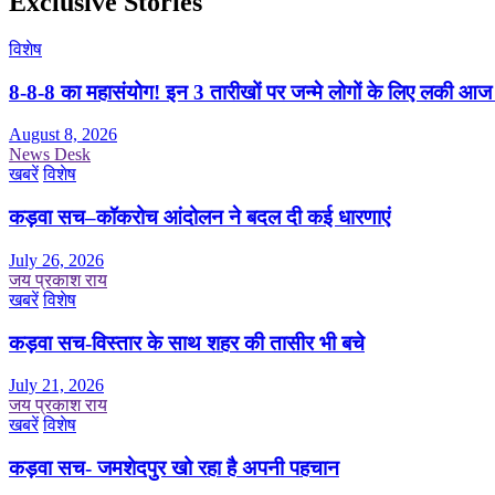
Exclusive Stories
विशेष
8-8-8 का महासंयोग! इन 3 तारीखों पर जन्मे लोगों के लिए लकी आज
August 8, 2026
News Desk
खबरें
विशेष
कड़वा सच–कॉकरोच आंदोलन ने बदल दी कई धारणाएं
July 26, 2026
जय प्रकाश राय
खबरें
विशेष
कड़वा सच-विस्तार के साथ शहर की तासीर भी बचे
July 21, 2026
जय प्रकाश राय
खबरें
विशेष
कड़वा सच- जमशेदपुर खो रहा है अपनी पहचान