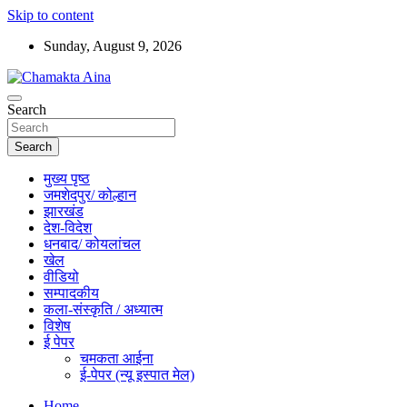
Skip to content
Sunday, August 9, 2026
Hindi News Paper – Jharkhand
Search
Chamakta Aina
Search
मुख्य पृष्ठ
जमशेदपुर/ कोल्हान
झारखंड
देश-विदेश
धनबाद/ कोयलांचल
खेल
वीडियो
सम्पादकीय
कला-संस्कृति / अध्यात्म
विशेष
ई पेपर
चमकता आईना
ई-पेपर (न्यू इस्पात मेल)
Home