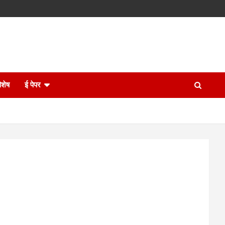
िशेष
ई पेपर