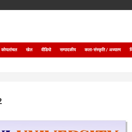
 कोयलांचल
खेल
वीडियो
सम्पादकीय
कला-संस्कृति / अध्यात्म
व
2