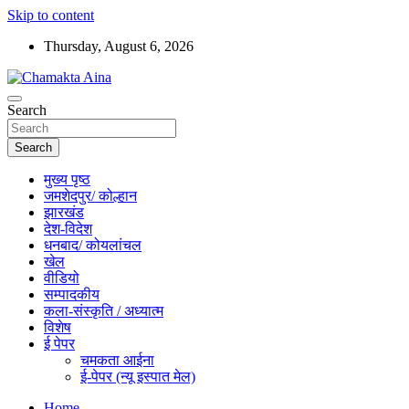
Skip to content
Thursday, August 6, 2026
Hindi News Paper – Jharkhand
Search
Chamakta Aina
Search
मुख्य पृष्ठ
जमशेदपुर/ कोल्हान
झारखंड
देश-विदेश
धनबाद/ कोयलांचल
खेल
वीडियो
सम्पादकीय
कला-संस्कृति / अध्यात्म
विशेष
ई पेपर
चमकता आईना
ई-पेपर (न्यू इस्पात मेल)
Home