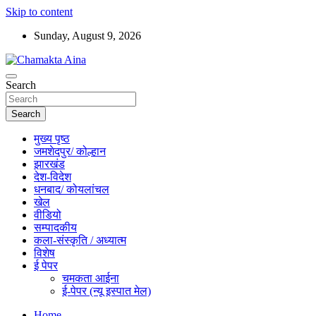
Skip to content
Sunday, August 9, 2026
Hindi News Paper – Jharkhand
Search
Chamakta Aina
Search
मुख्य पृष्ठ
जमशेदपुर/ कोल्हान
झारखंड
देश-विदेश
धनबाद/ कोयलांचल
खेल
वीडियो
सम्पादकीय
कला-संस्कृति / अध्यात्म
विशेष
ई पेपर
चमकता आईना
ई-पेपर (न्यू इस्पात मेल)
Home