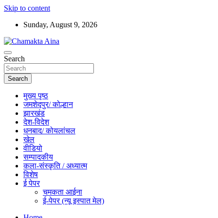
Skip to content
Sunday, August 9, 2026
Hindi News Paper – Jharkhand
Search
Chamakta Aina
Search
मुख्य पृष्ठ
जमशेदपुर/ कोल्हान
झारखंड
देश-विदेश
धनबाद/ कोयलांचल
खेल
वीडियो
सम्पादकीय
कला-संस्कृति / अध्यात्म
विशेष
ई पेपर
चमकता आईना
ई-पेपर (न्यू इस्पात मेल)
Home