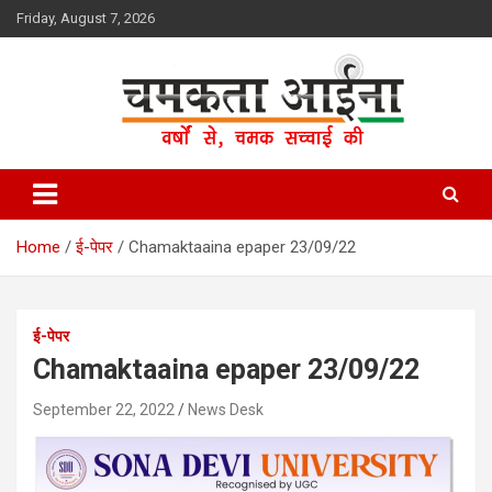
Skip
Friday, August 7, 2026
to
content
Hindi News Paper – Jharkhand
Chamakta Aina
Home
ई-पेपर
Chamaktaaina epaper 23/09/22
ई-पेपर
Chamaktaaina epaper 23/09/22
September 22, 2022
News Desk