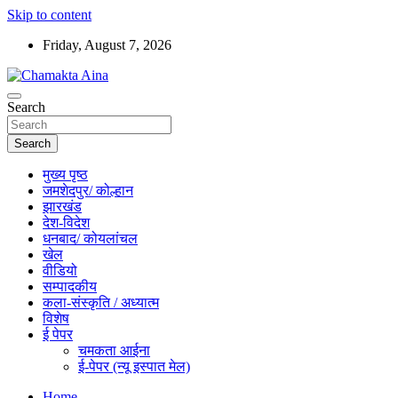
Skip to content
Friday, August 7, 2026
Hindi News Paper – Jharkhand
Search
Chamakta Aina
Search
मुख्य पृष्ठ
जमशेदपुर/ कोल्हान
झारखंड
देश-विदेश
धनबाद/ कोयलांचल
खेल
वीडियो
सम्पादकीय
कला-संस्कृति / अध्यात्म
विशेष
ई पेपर
चमकता आईना
ई-पेपर (न्यू इस्पात मेल)
Home