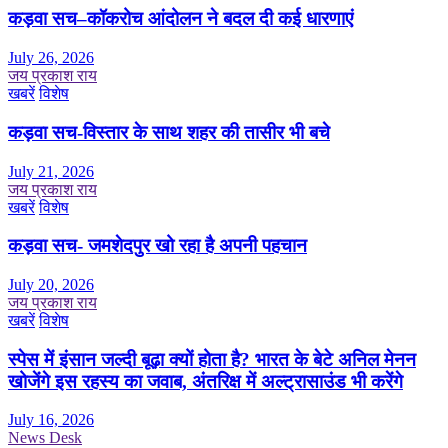
कड़वा सच–कॉकरोच आंदोलन ने बदल दी कई धारणाएं
July 26, 2026
जय प्रकाश राय
खबरें
विशेष
कड़वा सच-विस्तार के साथ शहर की तासीर भी बचे
July 21, 2026
जय प्रकाश राय
खबरें
विशेष
कड़वा सच- जमशेदपुर खो रहा है अपनी पहचान
July 20, 2026
जय प्रकाश राय
खबरें
विशेष
स्पेस में इंसान जल्दी बूढ़ा क्यों होता है? भारत के बेटे अनिल मेनन
खोजेंगे इस रहस्य का जवाब, अंतरिक्ष में अल्ट्रासाउंड भी करेंगे
July 16, 2026
News Desk