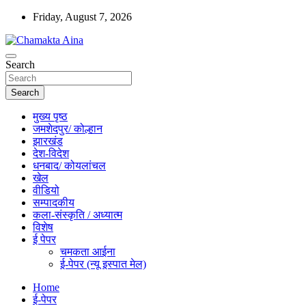
Skip
Friday, August 7, 2026
to
content
Hindi News Paper – Jharkhand
Search
Chamakta Aina
Search
मुख्य पृष्ठ
जमशेदपुर/ कोल्हान
झारखंड
देश-विदेश
धनबाद/ कोयलांचल
खेल
वीडियो
सम्पादकीय
कला-संस्कृति / अध्यात्म
विशेष
ई पेपर
चमकता आईना
ई-पेपर (न्यू इस्पात मेल)
Home
ई-पेपर