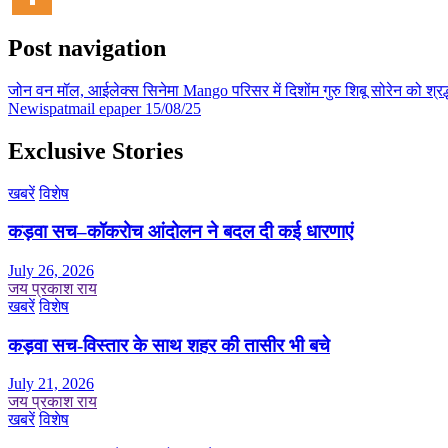
Post navigation
जोन वन मॉल, आईलेक्स सिनेमा Mango परिसर में दिशोंम गुरु शिबू सोरेन को श्रद्
Newispatmail epaper 15/08/25
Exclusive Stories
खबरें
विशेष
कड़वा सच–कॉकरोच आंदोलन ने बदल दी कई धारणाएं
July 26, 2026
जय प्रकाश राय
खबरें
विशेष
कड़वा सच-विस्तार के साथ शहर की तासीर भी बचे
July 21, 2026
जय प्रकाश राय
खबरें
विशेष