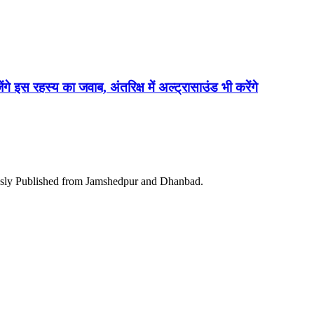
ेंगे इस रहस्य का जवाब, अंतरिक्ष में अल्ट्रासाउंड भी करेंगे
ously Published from Jamshedpur and Dhanbad.