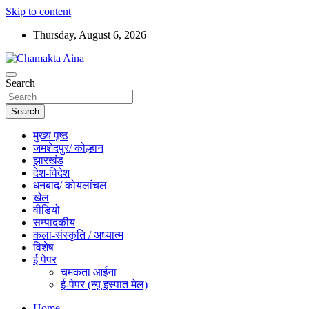
Skip to content
Thursday, August 6, 2026
Hindi News Paper – Jharkhand
Search
Chamakta Aina
Search
मुख्य पृष्ठ
जमशेदपुर/ कोल्हान
झारखंड
देश-विदेश
धनबाद/ कोयलांचल
खेल
वीडियो
सम्पादकीय
कला-संस्कृति / अध्यात्म
विशेष
ई पेपर
चमकता आईना
ई-पेपर (न्यू इस्पात मेल)
Home