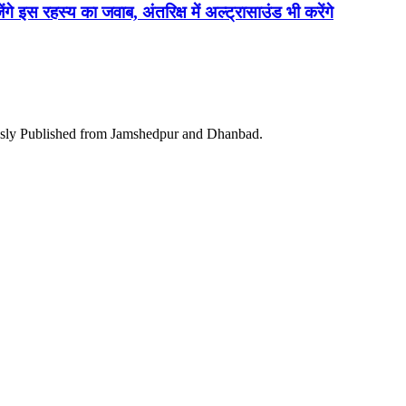
ेंगे इस रहस्य का जवाब, अंतरिक्ष में अल्ट्रासाउंड भी करेंगे
ously Published from Jamshedpur and Dhanbad.