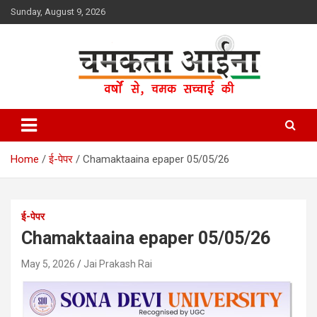
Skip
Sunday, August 9, 2026
to
content
Hindi News Paper – Jharkhand
Chamakta Aina
Home
ई-पेपर
Chamaktaaina epaper 05/05/26
ई-पेपर
Chamaktaaina epaper 05/05/26
May 5, 2026
Jai Prakash Rai