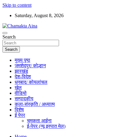
Skip to content
Saturday, August 8, 2026
Hindi News Paper – Jharkhand
Search
Chamakta Aina
Search
मुख्य पृष्ठ
जमशेदपुर/ कोल्हान
झारखंड
देश-विदेश
धनबाद/ कोयलांचल
खेल
वीडियो
सम्पादकीय
कला-संस्कृति / अध्यात्म
विशेष
ई पेपर
चमकता आईना
ई-पेपर (न्यू इस्पात मेल)
Home