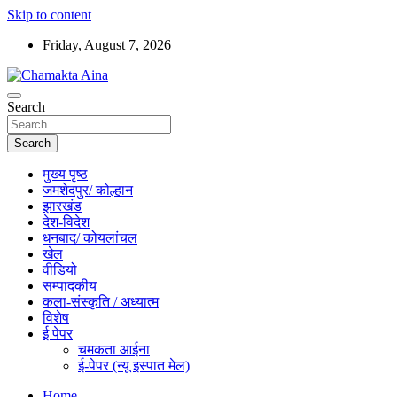
Skip to content
Friday, August 7, 2026
Hindi News Paper – Jharkhand
Search
Chamakta Aina
Search
मुख्य पृष्ठ
जमशेदपुर/ कोल्हान
झारखंड
देश-विदेश
धनबाद/ कोयलांचल
खेल
वीडियो
सम्पादकीय
कला-संस्कृति / अध्यात्म
विशेष
ई पेपर
चमकता आईना
ई-पेपर (न्यू इस्पात मेल)
Home