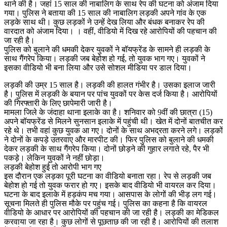
थाने की है। जहां 15 साल की नाबालिग के साथ रेप की घटना को अंजाम दिया
गया। पुलिस ने बताया की 15 साल की नाबालिग लड़की अपने गांव के एक
लड़के साथ थी। कुछ लड़कों ने उन्हें देख लिया और बंधक बनाकर रेप की
वारदात को अंजाम दिया। । वहीं, वीडियो में दिख रहे आरोपियों की पहचान की
जा रही है।
पुलिस को बुलाने की धमकी देकर युवकों ने बॉयफ्रेंड के सामने ही लड़की के
साथ गैंगरेप किया। लड़की जब बेहोश हो गई, तो युवक भाग गए। युवकों ने
इसका वीडियो भी बना लिया और उसे सोशल मीडिया पर डाल दिया।
लड़की की उम्र 15 साल है। लड़की की हालत गंभीर है। उसका इलाज जारी
है। पुलिस में लड़की के बयान पर पांच युवकों पर केस दर्ज किया है। आरोपियों
की गिरफ्तारी के लिए छापेमारी जारी है।
मामला जिले के जंदाहा थाना इलाके का है। शनिवार को 9वीं की छात्रा (15)
अपने बॉयफ्रेंड से मिलने सुनसान इलाके में पहुंची थी। खेत में दोनों बातचीत कर
रहे थे। तभी वहां कुछ युवक आ गए। दोनों के साथ अभद्रता करने लगे। लड़कों
ने दोनों के कपड़े उतरवाए और मारपीट की। फिर पुलिस को बुलाने की धमकी
देकर लड़की के साथ गैंगरेप किया। दोनों छोड़ने की गुहार लगाते रहे, पैर भी
पकड़े। लेकिन युवकों ने नहीं छोड़ा।
लड़की बेहोश हुई तो आरोपी भाग गए
इस दौरान एक लड़का पूरी घटना का वीडियो बनाता रहा। रेप से लड़की जब
बेहोश हो गई तो युवक फरार हो गए। इसके बाद वीडियो भी वायरल कर दिया।
घटना के बाद इलाके में हड़कंप मच गया। आसपास के लोगों की भीड़ लग गई।
सूचना मिलते ही पुलिस मौके पर पहुंच गई। पुलिस का कहना है कि वायरल
वीडियो के आधार पर आरोपियों की पहचान की जा रही है। लड़की का मेडिकल
करवाया जा रहा है। कुछ लोगों से पूछताछ की जा रही है। आरोपियों की तलाश