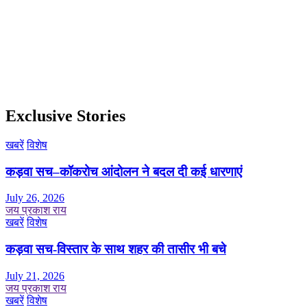
Exclusive Stories
खबरें
विशेष
कड़वा सच–कॉकरोच आंदोलन ने बदल दी कई धारणाएं
July 26, 2026
जय प्रकाश राय
खबरें
विशेष
कड़वा सच-विस्तार के साथ शहर की तासीर भी बचे
July 21, 2026
जय प्रकाश राय
खबरें
विशेष