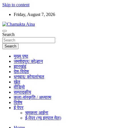
Skip to content
Friday, August 7, 2026
Hindi News Paper – Jharkhand
Search
Chamakta Aina
Search
मुख्य पृष्ठ
जमशेदपुर/ कोल्हान
झारखंड
देश-विदेश
धनबाद/ कोयलांचल
खेल
वीडियो
सम्पादकीय
कला-संस्कृति / अध्यात्म
विशेष
ई पेपर
चमकता आईना
ई-पेपर (न्यू इस्पात मेल)
Home