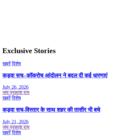
Exclusive Stories
खबरें
विशेष
कड़वा सच–कॉकरोच आंदोलन ने बदल दी कई धारणाएं
July 26, 2026
जय प्रकाश राय
खबरें
विशेष
कड़वा सच-विस्तार के साथ शहर की तासीर भी बचे
July 21, 2026
जय प्रकाश राय
खबरें
विशेष