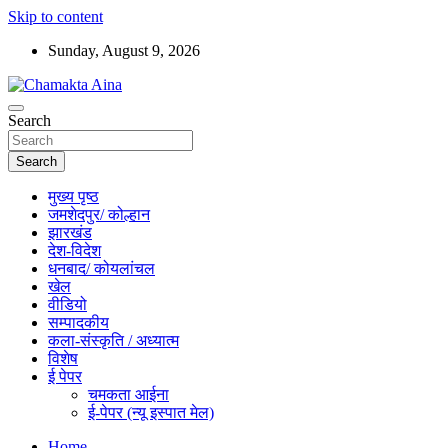
Skip to content
Sunday, August 9, 2026
Hindi News Paper – Jharkhand
Search
Chamakta Aina
Search
मुख्य पृष्ठ
जमशेदपुर/ कोल्हान
झारखंड
देश-विदेश
धनबाद/ कोयलांचल
खेल
वीडियो
सम्पादकीय
कला-संस्कृति / अध्यात्म
विशेष
ई पेपर
चमकता आईना
ई-पेपर (न्यू इस्पात मेल)
Home