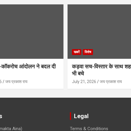
खबरें
विशेष
कॉकरोच आंदोलन ने बदल दी
कड़वा सच-विस्तार के साथ शह
भी बचे
6
जय प्रकाश राय
July 21, 2026
जय प्रकाश राय
s
Legal
makta Aina)
Terms & Conditions