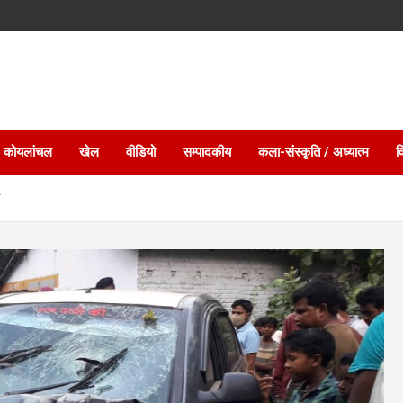
 कोयलांचल
खेल
वीडियो
सम्पादकीय
कला-संस्कृति / अध्यात्म
व