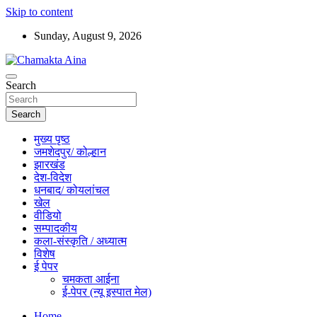
Skip to content
Sunday, August 9, 2026
Hindi News Paper – Jharkhand
Search
Chamakta Aina
Search
मुख्य पृष्ठ
जमशेदपुर/ कोल्हान
झारखंड
देश-विदेश
धनबाद/ कोयलांचल
खेल
वीडियो
सम्पादकीय
कला-संस्कृति / अध्यात्म
विशेष
ई पेपर
चमकता आईना
ई-पेपर (न्यू इस्पात मेल)
Home