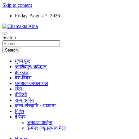
Skip to content
Friday, August 7, 2026
Hindi News Paper – Jharkhand
Search
Chamakta Aina
Search
मुख्य पृष्ठ
जमशेदपुर/ कोल्हान
झारखंड
देश-विदेश
धनबाद/ कोयलांचल
खेल
वीडियो
सम्पादकीय
कला-संस्कृति / अध्यात्म
विशेष
ई पेपर
चमकता आईना
ई-पेपर (न्यू इस्पात मेल)
Home