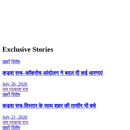
Exclusive Stories
खबरें
विशेष
कड़वा सच–कॉकरोच आंदोलन ने बदल दी कई धारणाएं
July 26, 2026
जय प्रकाश राय
खबरें
विशेष
कड़वा सच-विस्तार के साथ शहर की तासीर भी बचे
July 21, 2026
जय प्रकाश राय
खबरें
विशेष