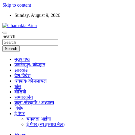
Skip to content
Sunday, August 9, 2026
Hindi News Paper – Jharkhand
Search
Chamakta Aina
Search
मुख्य पृष्ठ
जमशेदपुर/ कोल्हान
झारखंड
देश-विदेश
धनबाद/ कोयलांचल
खेल
वीडियो
सम्पादकीय
कला-संस्कृति / अध्यात्म
विशेष
ई पेपर
चमकता आईना
ई-पेपर (न्यू इस्पात मेल)
Home