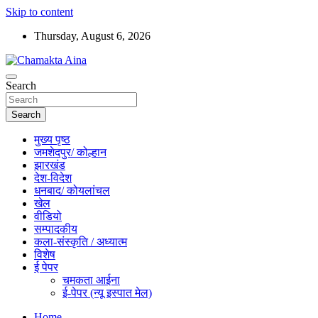
Skip to content
Thursday, August 6, 2026
Hindi News Paper – Jharkhand
Search
Chamakta Aina
Search
मुख्य पृष्ठ
जमशेदपुर/ कोल्हान
झारखंड
देश-विदेश
धनबाद/ कोयलांचल
खेल
वीडियो
सम्पादकीय
कला-संस्कृति / अध्यात्म
विशेष
ई पेपर
चमकता आईना
ई-पेपर (न्यू इस्पात मेल)
Home