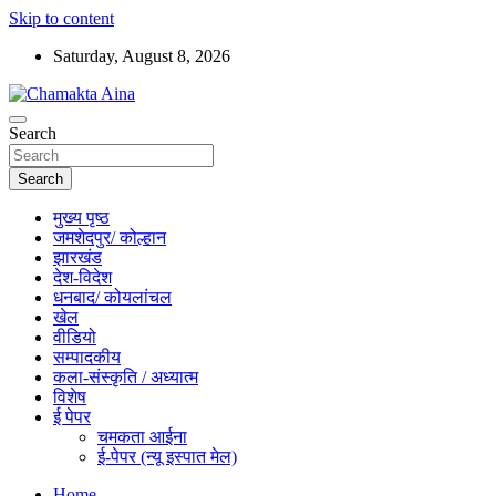
Skip to content
Saturday, August 8, 2026
Hindi News Paper – Jharkhand
Search
Chamakta Aina
Search
मुख्य पृष्ठ
जमशेदपुर/ कोल्हान
झारखंड
देश-विदेश
धनबाद/ कोयलांचल
खेल
वीडियो
सम्पादकीय
कला-संस्कृति / अध्यात्म
विशेष
ई पेपर
चमकता आईना
ई-पेपर (न्यू इस्पात मेल)
Home