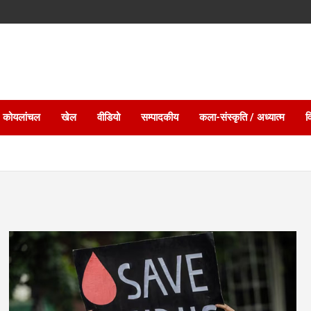
 कोयलांचल
खेल
वीडियो
सम्पादकीय
कला-संस्कृति / अध्यात्म
व