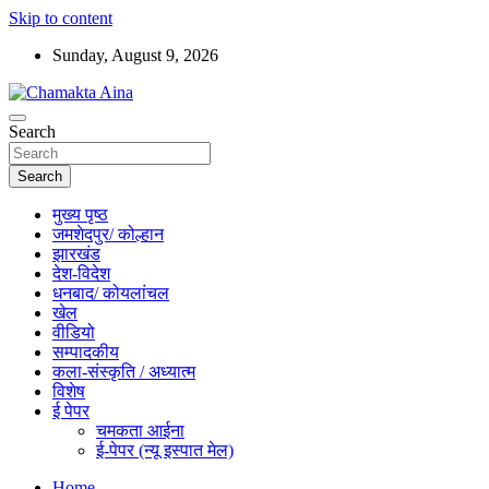
Skip to content
Sunday, August 9, 2026
Hindi News Paper – Jharkhand
Search
Chamakta Aina
Search
मुख्य पृष्ठ
जमशेदपुर/ कोल्हान
झारखंड
देश-विदेश
धनबाद/ कोयलांचल
खेल
वीडियो
सम्पादकीय
कला-संस्कृति / अध्यात्म
विशेष
ई पेपर
चमकता आईना
ई-पेपर (न्यू इस्पात मेल)
Home