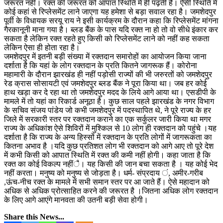
जरूरत नहीं। रक्त की जरूरत को आपात स्थिति में ही पढ़ती है। ऐसी स्थिति में
कोई कहां से रिप्लेसमेंट लाने जाएगा यह हमेशा से बड़ा सवाल रहा है। जमशेदपुर
पूर्वी के विधायक सरयू राय ने इसी कार्यक्रम के दौरान कहा कि रिप्लेसमेंट मांगना
गैरकानूनी माना गया है। ब्लड बैंक के पास यदि रक्त ना हो तो वो सीधे इंकार कर
सकता है लेकिन रक्त रहते हुए किसी को रिप्लेसमेंट लाने को नहीं कह सकता
लेकिन ऐसा ही होता रहा है।
जमशेदपुर में इतनी बड़ी संख्या में रक्तदान समारोहों का आयोजन किया जाना
दर्शाता है कि यहां के लोग रक्तदान के प्रति कितने जागरूक हैं। कोरोना
महामारी के दौरान झारखंड ही नहीं पड़ोसी राज्यों की भी जरुरतों को जमशेदपुर
रेड क्रास सोसायटी एवं जमशेदपुर ब्लड बैंक ने पूरा किया था। जब हर कोई
हाथ खड़ा कर दे रहा था तो जमशेदपुर मदद के लिये आगे आया था। एसडीपी के
मामले में तो यहां का रिकार्ड अनूठा है। कुछ साल पहले झारखंड के नगर विभाग
के सचिव संजय पांडेय जो कभी जमशेदपुर में पदस्थापित थे, ने पूरे राज्य के हर
जिले में सरकारी स्तर पर रक्तदान कराने का एक सर्कुलर जारी किया था मगर
राज्य के अधिकांश ऐसे शिविरों में मुश्किल से 10 लोग ही रक्तदान को पहुंचे ।यह
दर्शाता है कि राज्य के अन्य हिस्सों में रक्तदान के प्रति लोगों में जागरूकता का
कितना अभाव है ।यदि कुछ प्रतिशत लोग भी रक्तदान को आगे आए तो पूरे देश
में कभी किसी को आपात स्थिति में रक्त की कमी नहीं होगी। कहा जाता है कि
रक्त का कोई विकल्प नहींै। यह किसी की जान बचा सकता है । यह कोई भेद
नहीं करता। मनुष्य को मनुष्य से जोड़ता है। धर्म- संप्रदाय ं, अमीर-गरीब
,ऊंच-नीच रक्त के मामले में सभी समान स्तर पर आ जाते हैं। ऐसे महादान को
अधिक से अधिक प्रोत्साहित करने की जरूरत है ।जितना अधिक लोग रक्तदान
के लिए आगे आएंगे मानवता की उतनी बड़ी सेवा होगी।
Share this News...