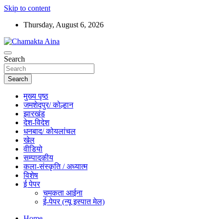
Skip to content
Thursday, August 6, 2026
Hindi News Paper – Jharkhand
Search
Chamakta Aina
Search
मुख्य पृष्ठ
जमशेदपुर/ कोल्हान
झारखंड
देश-विदेश
धनबाद/ कोयलांचल
खेल
वीडियो
सम्पादकीय
कला-संस्कृति / अध्यात्म
विशेष
ई पेपर
चमकता आईना
ई-पेपर (न्यू इस्पात मेल)
Home